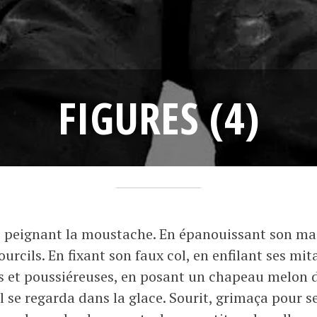
FIGURES (4)
1
F
•
9
r
 se peignant la moustache. En épanouissant son maq
a
a
urcils. En fixant son faux col, en enfilant ses mit
v
n
 et poussiéreuses, en posant un chapeau melon dro
r
ç
l se regarda dans la glace. Sourit, grimaça pour se
i
o