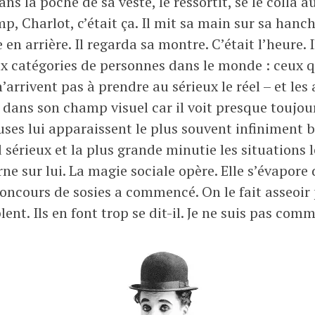
s la poche de sa veste, le ressortit, se le colla au
l
i
, Charlot, c’était ça. Il mit sa main sur sa hanc
2
s
 arrière. Il regarda sa montre. C’était l’heure. Il 
0
L
deux catégories de personnes dans le monde : ceux q
1
o
’arrivent pas à prendre au sérieux le réel – et les
7
z
dans son champ visuel car il voit presque toujours
e
euses lui apparaissent le plus souvent infiniment 
t
d sérieux et la plus grande minutie les situations 
rne sur lui. La magie sociale opère. Elle s’évapore
 concours de sosies a commencé. On le fait asseoi
ent. Ils en font trop se dit-il. Je ne suis pas comm