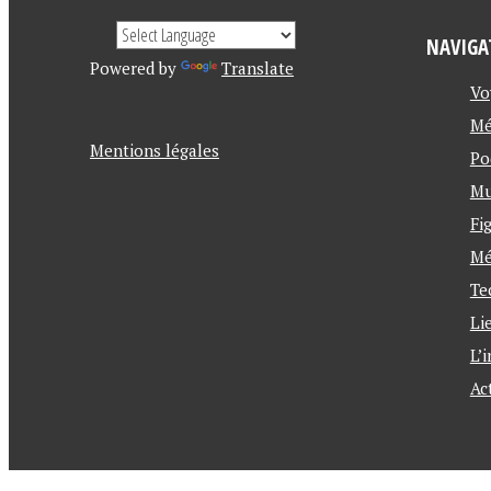
NAVIGA
Powered by
Translate
Vo
Mé
Mentions légales
Po
Mu
Fi
Mé
Te
Li
L’
Ac