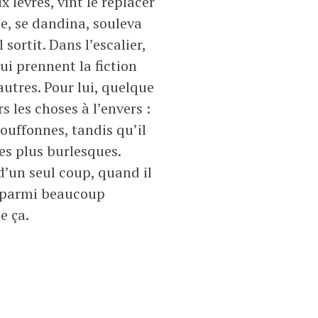
x lèvres, vint le replacer
he, se dandina, souleva
sortit. Dans l’escalier,
ui prennent la fiction
 autres. Pour lui, quelque
 les choses à l’envers :
bouffonnes, tandis qu’il
les plus burlesques.
 d’un seul coup, quand il
r parmi beaucoup
e ça.