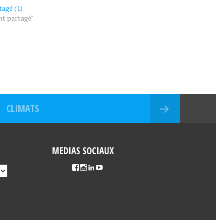
tagé (1)
nt partagé"
CLIMATS
MEDIAS SOCIAUX