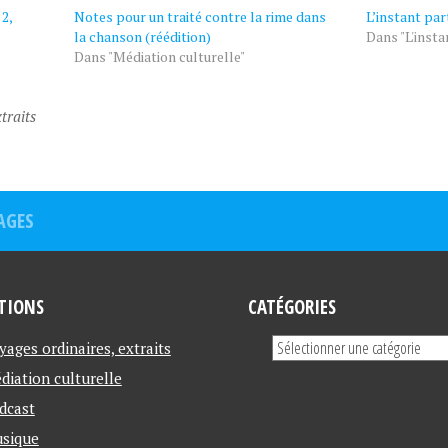
2,
Notes pour un traité contre la rime dans
L’instant par
la chanson (réédition)
Dans "L'insta
Dans "Médiation culturelle"
traits
AGES
TIONS
CATÉGORIES
yages ordinaires, extraits
diation culturelle
dcast
sique