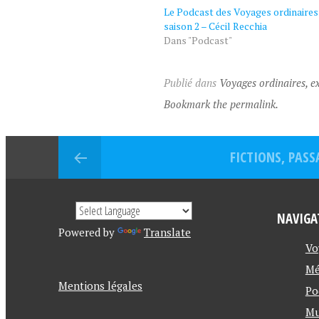
Le Podcast des Voyages ordinaires 
saison 2 – Cécil Recchia
Dans "Podcast"
Publié dans
Voyages ordinaires, ex
Bookmark the permalink.
FICTIONS, PASS
NAVIGA
Powered by
Translate
Vo
Mé
Mentions légales
Po
Mu