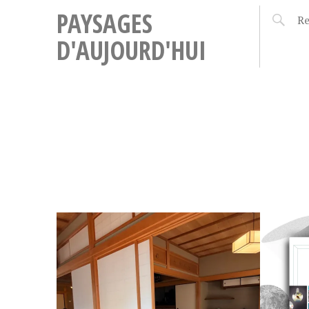
PAYSAGES
D'AUJOURD'HUI
7
1
IEU
LES VOYAGES
LETT
J
1
ORDINAIRES (1) : EN
U
F
LIBRAIRIE, EN LIGNE
I
É
N
V