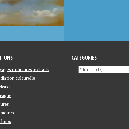
TIONS
CATÉGORIES
yages ordinaires, extraits
diation culturelle
dcast
sique
gures
moires
chnos