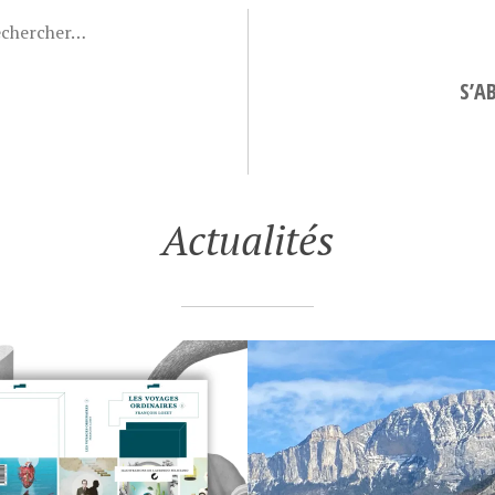
S’A
Actualités
4
RES INDIENNES
LE DISCOURS DE LA
N
SERVITUDE
O
VOLONTAIRE…
V
E