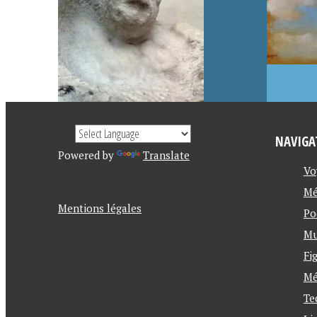
L
L
E
E
T
T
2
2
0
0
1
1
6
6
NAVIGA
Powered by
Translate
Vo
Mé
Mentions légales
Po
Mu
Fi
Mé
Te