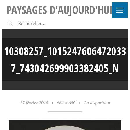
PAYSAGES D'AUJOURD'HUI
10308257_1015247606472033
7_743042699903382405_N
17 février 2018
•
661 × 650
•
La disparition