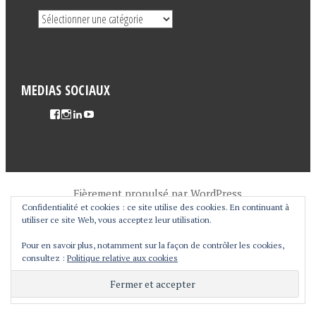
MEDIAS SOCIAUX
Fièrement propulsé par WordPress
Confidentialité et cookies : ce site utilise des cookies. En continuant à
Thème Pictorico par
WordPress.com
.
utiliser ce site Web, vous acceptez leur utilisation.
Pour en savoir plus, notamment sur la façon de contrôler les cookies,
consultez :
Politique relative aux cookies