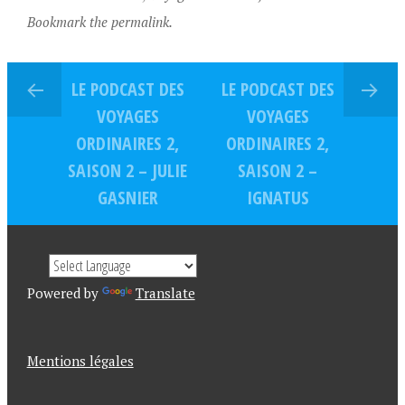
Bookmark the permalink.
LE PODCAST DES
LE PODCAST DES
VOYAGES
VOYAGES
ORDINAIRES 2,
ORDINAIRES 2,
SAISON 2 – JULIE
SAISON 2 –
GASNIER
IGNATUS
Powered by
Translate
Mentions légales