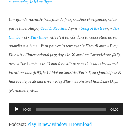
commandez-le ici en ligne
.
Une grande vocaliste française du Jazz, sensible et exigeante, suivie
par le label Harpo,
Cecil L. Recchia
. Après «
Song of the tree
« , «
The
Gumbo
» et «
Play Blue
« , elle s’est lancée dans la conception de son
quatrième album… Vous pouvez la retrouver le 30 avril avec « Play
Blue » à « l’international jazz day » le 30 avril au Cazaudehore (IdF),
avec « The Gumbo » le 13 mai à Pavillons sous Bois dans le cadre de
Pavillons Jazz (IDF), le 14 Mai au Sunside (Paris 1) en Quartet jazz &
Jam vocale, le 28 mai avec « Play Blue » au Festival Jazz Dixie Days
(Normandie) etc…
Lecteur
00:00
00:00
audio
Podcast:
Play in new window
|
Download