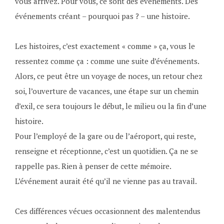
vous arrivez. Pour vous, ce sont des événements. Des
r
ç
événements créant – pourquoi pas ? – une histoire.
i
o
l
i
Les histoires, c’est exactement « comme » ça, vous le
2
s
ressentez comme ça : comme une suite d’événements.
0
L
Alors, ce peut être un voyage de noces, un retour chez
2
o
soi, l’ouverture de vacances, une étape sur un chemin
3
z
d’exil, ce sera toujours le début, le milieu ou la fin d’une
e
histoire.
t
Pour l’employé de la gare ou de l’aéroport, qui reste,
renseigne et réceptionne, c’est un quotidien. Ça ne se
rappelle pas. Rien à penser de cette mémoire.
L’événement aurait été qu’il ne vienne pas au travail.
Ces différences vécues occasionnent des malentendus