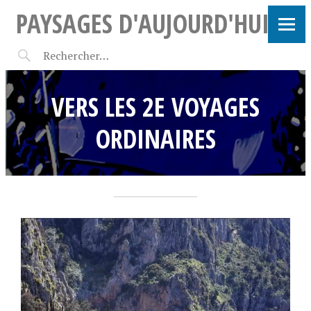
PAYSAGES D'AUJOURD'HUI
VERS LES 2E VOYAGES
ORDINAIRES
1
F
•
3
r
m
a
a
n
i
ç