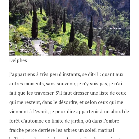
2
o
0
i
1
s
9
L
o
z
e
Delphes
t
J’appartiens à très peu d’instants, se dit-il : quant aux
autres moments, sans souvenir, je n’y suis pas, je n’ai
fait que les traverser. S’il faut dresser une liste de ceux
qui me restent, dans le désordre, et selon ceux qui me
viennent à l’esprit, je peux dire appartenir à un abord de
forêt d’automne en limite de jardin, où dans l’ombre
fraiche perce derrière les arbres un soleil matinal