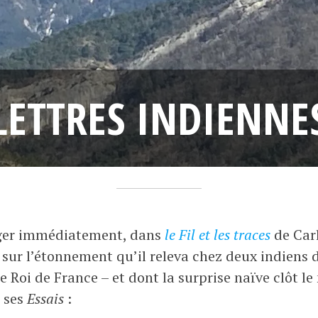
LETTRES INDIENNE
1
F
•
1
r
ager immédiatement, dans
le Fil et les traces
de Carl
f
a
 sur l’étonnement qu’il releva chez deux indiens 
é
n
 Roi de France – et dont la surprise naïve clôt le
v
ç
e ses
Essais
:
r
o