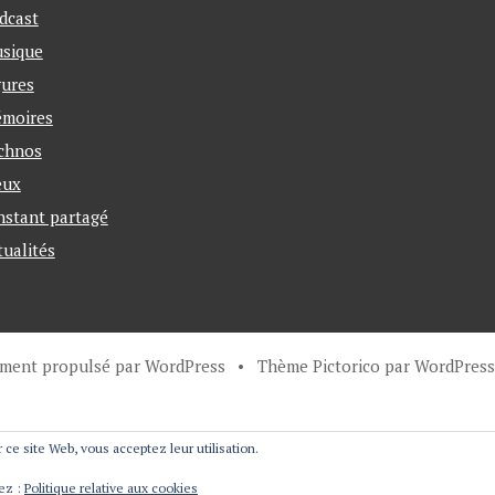
dcast
sique
gures
moires
chnos
eux
instant partagé
tualités
ement propulsé par WordPress
•
Thème Pictorico par
WordPress
r ce site Web, vous acceptez leur utilisation.
tez :
Politique relative aux cookies