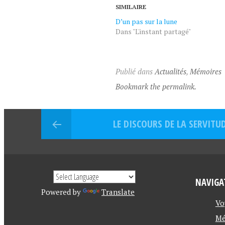
SIMILAIRE
D’un pas sur la lune
Dans "L'instant partagé"
Publié dans
Actualités
,
Mémoires
Bookmark the permalink.
LE DISCOURS DE LA SERVIT
NAVIGA
Powered by
Translate
Vo
Mé