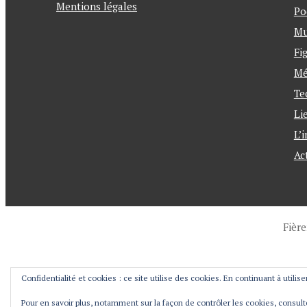
Mentions légales
Po
Mu
Fi
Mé
Te
Li
L’
Ac
Fièr
Confidentialité et cookies : ce site utilise des cookies. En continuant à utilise
Pour en savoir plus, notamment sur la façon de contrôler les cookies, consul