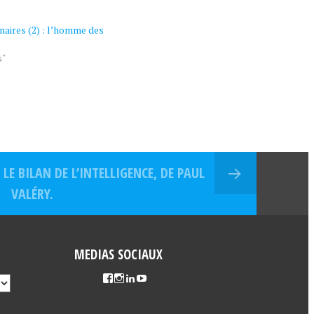
naires (2) : l’homme des
s"
 LE BILAN DE L’INTELLIGENCE, DE PAUL
VALÉRY.
MEDIAS SOCIAUX