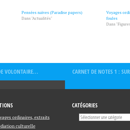
Pensées naïves (Paradise papers)
Voyages ordi
Dans "Actualités"
foules
Dans "Figure
UDE VOLONTAIRE…
CARNET DE NOTES 1 : SUR
TIONS
CATÉGORIES
yages ordinaires, extraits
diation culturelle