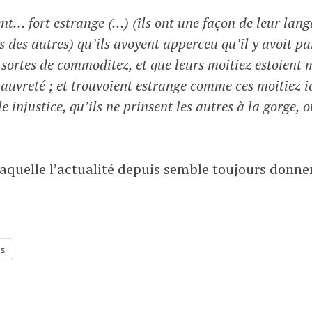
i
i
ient… fort estrange (…) (ils ont une façon de leur lan
e
s
s des autres) qu’ils avoyent apperceu qu’il y avoit
r
L
 sortes de commoditez, et que leurs moitiez estoient 
2
o
auvreté ; et trouvoient estrange comme ces moitiez ic
0
z
e injustice, qu’ils ne prinsent les autres à la gorge, o
2
e
0
t
 laquelle l’actualité depuis semble toujours donn
us