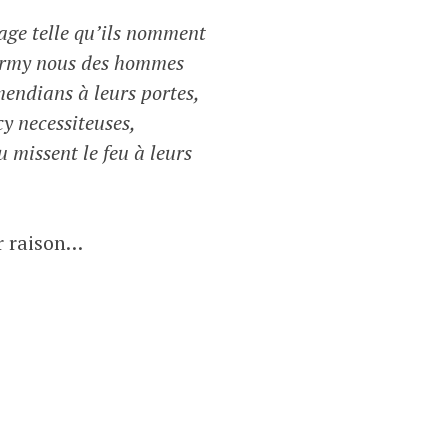
gage telle qu’ils nomment
 parmy nous des hommes
mendians à leurs portes,
y necessiteuses,
u missent le feu à leurs
er raison…