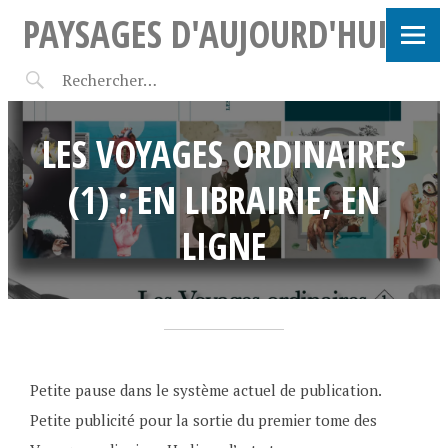
PAYSAGES D'AUJOURD'HUI
LES VOYAGES ORDINAIRES
(1) : EN LIBRAIRIE, EN
LIGNE
7
F
•
j
r
Petite pause dans le système actuel de publication.
u
a
Petite publicité pour la sortie du premier tome des
i
n