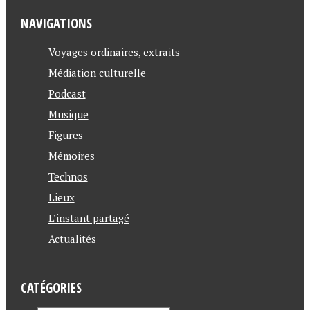
o
NAVIGATIONS
i
s
Voyages ordinaires, extraits
l
Médiation culturelle
o
Podcast
z
Musique
e
Figures
t
Mémoires
,
Technos
l
Lieux
a
L’instant partagé
u
Actualités
r
i
CATÉGORIES
n