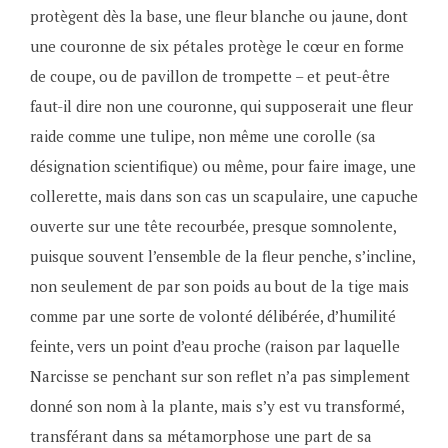
2
o
protègent dès la base, une fleur blanche ou jaune, dont
0
i
une couronne de six pétales protège le cœur en forme
2
s
de coupe, ou de pavillon de trompette – et peut-être
1
L
faut-il dire non une couronne, qui supposerait une fleur
o
raide comme une tulipe, non même une corolle (sa
z
désignation scientifique) ou même, pour faire image, une
e
collerette, mais dans son cas un scapulaire, une capuche
t
ouverte sur une tête recourbée, presque somnolente,
puisque souvent l’ensemble de la fleur penche, s’incline,
non seulement de par son poids au bout de la tige mais
comme par une sorte de volonté délibérée, d’humilité
feinte, vers un point d’eau proche (raison par laquelle
Narcisse se penchant sur son reflet n’a pas simplement
donné son nom à la plante, mais s’y est vu transformé,
transférant dans sa métamorphose une part de sa