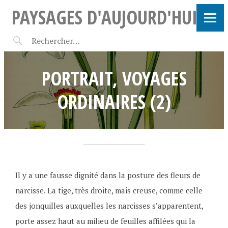
PAYSAGES D'AUJOURD'HUI
PORTRAIT, VOYAGES
ORDINAIRES (2)
1
F
•
6
r
Il y a une fausse dignité dans la posture des fleurs de
m
a
narcisse. La tige, très droite, mais creuse, comme celle
a
n
des jonquilles auxquelles les narcisses s’apparentent,
i
ç
porte assez haut au milieu de feuilles affilées qui la